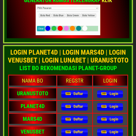
GENERATOR RUMUS TERLENGKAP
KLIK
LOGIN PLANET4D | LOGIN MARS4D | LOGIN
VENUSBET | LOGIN LUNABET | URANUSTOTO
LIST BO REKOMENDASI PLANET-GROUP
NAMA BO
REGSTR
LOGIN
URANUSTOTO
Daftar
Login
PLANET4D
Daftar
Login
MARS4D
Daftar
Login
VENUSBET
Daftar
Login