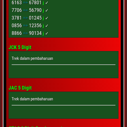
6163
=>
67801
j
✓
7706
=>
35791
ct-ck
✓
C5 - JKE9 m9 = ty n6
7706
=>
56790
j
✓
3781
=>
35791
5302
=>
235
ct-ck
✓
ai
✓
3781
=>
01245
j
✓
0856
=>
24680
7985
=>
902
ct-ck
✓
ai
✓
0856
=>
12356
j
✓
8866
=>
35791
9408
=>
568
ct-ck
✓
ai
✓
8866
=>
90134
j
✓
5382
=>
91357
4205
=>
457
ct-ck
x
ai
✓
5382
=>
12356
j
✓
2429
=>
91357
5694
=>
780
ct-ck
✓
ai
✓
JCK 5 Digit
2429
=>
01245
j
✓
5214
=>
68024
3402
=>
902
ct-ck
✓
ai
✓
5214
=>
89023
j
✓
1092
Trek dalam pembaharuan
=>
24680
2380
=>
568
ct-ck
✓
ai
✓
1092
=>
90134
j
✓
1546
=>
80246
4782
=>
902
ct-ck
x
ai
✓
1546
=>
34578
j
✓
0916
=>
80246
2394
=>
013
ct-ck
✓
ai
✓
0916
=>
01245
j
✓
9204
=>
24680
6163
=>
013
ct-ck
✓
ai
✓
9204
=>
78912
j
x
JAC 5 Digit
9057
=>
46802
7706
=>
568
ct-ck
✓
ai
✓
9057
=>
12356
j
✓
7801
=>
68024
3781
=>
235
ct-ck
✓
ai
✓
Trek dalam pembaharuan
7801
=>
90134
j
x
8587
=>
80246
0856
=>
568
ct-ck
x
ai
✓
8587
=>
78912
j
✓
9135
=>
46802
8866
=>
902
ct-ck
✓
ai
✓
9135
=>
01245
j
✓
7037
=>
24680
5382
=>
902
ct-ck
✓
ai
✓
7037
=>
67801
j
x