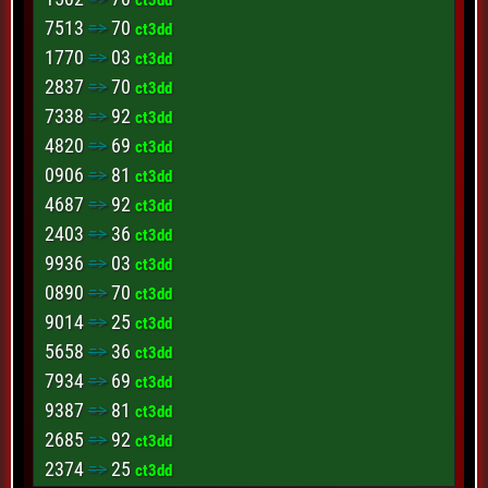
ct3dd
1092
=>
29
ctae
5206
=>
74
ctae
7513
=>
70
ct3dd
1546
=>
07
ctae
8652
=>
52
ctae
1770
=>
03
ct3dd
0916
=>
96
ctae
5164
=>
74
ctae
2837
=>
70
ct3dd
9204
=>
96
ctae
5302
=>
41
ctae
7338
=>
92
ct3dd
9057
=>
29
ctae
7985
=>
07
ctae
4820
=>
69
ct3dd
7801
=>
29
ctae
9408
=>
96
ctae
0906
=>
81
ct3dd
8587
=>
74
ctae
4205
=>
29
ctae
4687
=>
92
ct3dd
9135
=>
07
ctae
5694
=>
52
ctae
2403
=>
36
ct3dd
7037
=>
07
ctae
3402
=>
74
ctae
9936
=>
03
ct3dd
2448
=>
74
ctae
2380
=>
29
ctae
0890
=>
70
ct3dd
6199
=>
18
ctae
?
4782
=>
18
ctae
9014
=>
25
ct3dd
============
2394
=>
18
ctae
5658
=>
36
ct3dd
52 putaran | patah 0x
6163
=>
18
ctae
7934
=>
69
ct3dd
7706
=>
30
ctae
9387
=>
81
ct3dd
3781
=>
96
ctae
2685
=>
92
ct3dd
0856
=>
63
ctae
2374
=>
25
ct3dd