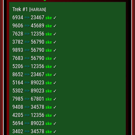
Trek #1
[HARIAN]
6934
=>
23467
ske
✓
9606
=>
45689
ske
✓
7628
=>
12356
ske
✓
3782
=>
56790
ske
✓
9893
=>
56790
ske
✓
7683
=>
56790
ske
✓
5206
=>
12356
ske
✓
8652
=>
23467
ske
✓
5164
=>
89023
ske
✓
5302
=>
89023
ske
✓
7985
=>
67801
ske
✓
9408
=>
34578
ske
✓
4205
=>
12356
ske
✓
5694
=>
89023
ske
✓
3402
=>
34578
ske
✓