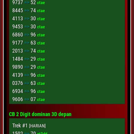
5302
=>
41
ctae
9737
=>
52
ctae
7985
=>
07
ctae
8445
=>
74
ctae
9408
=>
96
ctae
4113
=>
30
ctae
4205
=>
29
ctae
9453
=>
30
ctae
5694
=>
52
ctae
6860
=>
96
ctae
3402
=>
74
ctae
9177
=>
63
ctae
2380
=>
29
ctae
2013
=>
74
ctae
4782
=>
18
ctae
1484
=>
29
ctae
2394
=>
18
ctae
9890
=>
29
ctae
6163
=>
18
ctae
4139
=>
96
ctae
7706
=>
30
ctae
0376
=>
63
ctae
3781
=>
96
ctae
6934
=>
96
ctae
0856
=>
63
ctae
9606
=>
07
ctae
8866
=>
74
ctae
7628
=>
96
ctae
5382
=>
30
CB 2 Digit dominan 3D depan
ctae
3782
=>
29
ctae
2429
=>
18
ctae
9893
=>
74
ctae
Trek #1
[HARIAN]
5214
=>
74
ctae
7683
=>
96
ctae
1502
=>
70