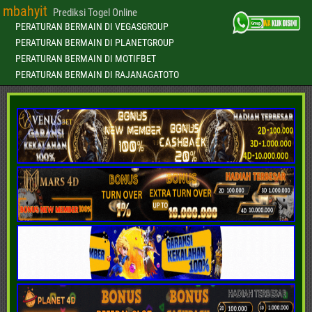
mbahyit
Prediksi Togel Online
PERATURAN BERMAIN DI VEGASGROUP
PERATURAN BERMAIN DI PLANETGROUP
PERATURAN BERMAIN DI MOTIFBET
PERATURAN BERMAIN DI RAJANAGATOTO