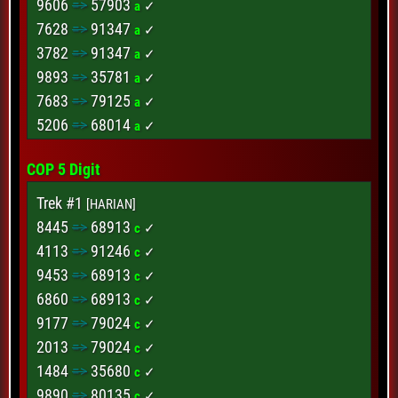
ske
✓
9606
=>
57903
a
✓
8587
=>
90134
ske
x
7628
=>
91347
a
✓
9135
=>
23467
ske
✓
3782
=>
91347
a
✓
7037
=>
90134
ske
✓
9893
=>
35781
a
✓
2448
=>
78912
ske
x
7683
=>
79125
a
✓
6199
=>
89023
ske
?
5206
=>
68014
a
✓
============
8652
=>
79125
a
✓
COP 5 Digit
37 putaran | patah 5x
5164
=>
13569
a
✓
5302
=>
91347
a
✓
Trek #1
[HARIAN]
7985
=>
91347
a
✓
8445
=>
68913
c
✓
9408
=>
91347
a
✓
4113
=>
91246
c
✓
4205
=>
13569
a
✓
9453
=>
68913
c
✓
5694
=>
91347
a
✓
6860
=>
68913
c
✓
3402
=>
68014
a
x
9177
=>
79024
c
✓
2380
=>
02458
a
✓
2013
=>
79024
c
✓
4782
=>
68014
a
x
1484
=>
35680
c
✓
2394
=>
68014
a
✓
9890
=>
80135
c
✓