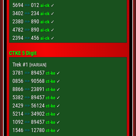
9051
=>
91357
ct-ck
✓
5694
=>
012
ai-ck
✓
3576
=>
79135
ct-ck
✓
3402
=>
234
ai-ck
✓
5166
=>
79135
ct-ck
x
2380
=>
890
ai-ck
✓
9682
=>
46802
ct-ck
✓
4782
=>
890
ai-ck
✓
6789
=>
80246
ct-ck
✓
2394
=>
456
ai-ck
✓
8424
=>
35791
ct-ck
x
6163
=>
567
ai-ck
✓
9869
=>
79135
ct-ck
x
CTKE 5 Digit
7706
=>
890
ai-ck
✓
7281
=>
80246
ct-ck
✓
3781
=>
567
ai-ck
✓
Trek #1
[HARIAN]
6605
=>
79135
ct-ck
✓
0856
=>
456
ai-ck
✓
3781
=>
89457
ct-ke
✓
5799
=>
79135
ct-ck
✓
8866
=>
890
ai-ck
✓
0856
=>
90568
ct-ke
✓
4926
=>
80246
ct-ck
x
5382
=>
012
ai-ck
✓
8866
=>
23891
ct-ke
✓
0191
=>
80246
ct-ck
✓
2429
=>
890
ai-ck
x
5382
=>
89457
ct-ke
✓
3660
=>
57913
ct-ck
✓
5214
=>
012
ai-ck
✓
2429
=>
56124
ct-ke
✓
8796
=>
13579
ct-ck
✓
1092
=>
234
ai-ck
✓
5214
=>
34902
ct-ke
✓
8917
=>
80246
ct-ck
✓
1546
=>
890
ai-ck
✓
1092
=>
89457
ct-ke
✓
6023
=>
79135
ct-ck
x
0916
=>
012
ai-ck
✓
1546
=>
12780
ct-ke
✓
5446
=>
91357
ct-ck
✓