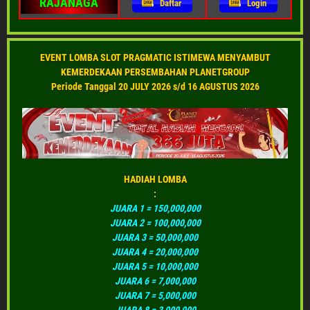
RAJANAGA
Daftar
Login
EVENT LOMBA SLOT PRAGMATIC ISTIMEWA MENYAMBUT
KEMERDEKAAN PERSEMBAHAN PLANETGROUP
Periode Tanggal 20 JULY 2026 s/d 16 AGUSTUS 2026
HADIAH LOMBA
:
JUARA 1 = 150,000,000
JUARA 2 = 100,000,000
JUARA 3 = 50,000,000
JUARA 4 = 20,000,000
JUARA 5 = 10,000,000
JUARA 6 = 7,000,000
JUARA 7 = 5,000,000