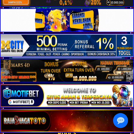
7934
=>
73
ct-3d
✓
4926
=>
47
ct3dd
9387
=>
06
ct-3d
✓
0191
=>
47
ct3dd
2685
=>
39
ct-3d
✓
3660
=>
70
ct3dd
2374
=>
17
ct-3d
✓
8796
=>
58
ct3dd
2078
=>
73
ct-3d
✓
8917
=>
03
CB 2 Digit Bebas posisi
ct3dd
9183
=>
62
ct-3d
✓
6023
=>
69
ct3dd
7063
=>
39
ct-3d
✓
Trek dalam pembaharuan
5446
=>
92
ct3dd
4239
=>
95
ct-3d
✓
2728
=>
25
ct3dd
9987
=>
51
ct-3d
✓
2357
=>
58
ct3dd
8590
=>
28
ct-3d
✓
1050
=>
58
ct3dd
9472
=>
40
ct-3d
✓
Refresh trek
9807
=>
81
ct3dd
9051
=>
06
ct-3d
✓
6154
=>
47
ct3dd
3576
=>
06
ct-3d
✓
Trek diatas dapat berubah sewaktu2 untuk mengganti trek
9487
=>
70
ct3dd
yang sudah tidak layak agar tetap terjaga keakuratanya,
5166
=>
95
ct-3d
x
7620
=>
81
Refresh dan lihat trek yang baru saja di perbarui
ct3dd
9682
=>
95
ct-3d
✓
1863
=>
81
ct3dd
6789
=>
84
ct-3d
✓
ANALISA ANGKA MAIN VOTES SYDNEY
5075
=>
25
ct3dd
8424
=>
51
ct-3d
x
POOLS