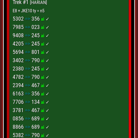
Trek #1
[HARIAN]
7916
=>
79135
ct-ck
✓
E8 + JKE10 ty = n5
0639
=>
79135
ct-ck
✓
5302
=>
356
ai
✓
3250
=>
91357
ct-ck
✓
7985
=>
023
ai
✓
9737
=>
46802
ct-ck
✓
9408
=>
245
ai
✓
8445
=>
68024
ct-ck
x
4205
=>
245
ai
✓
4113
=>
13579
ct-ck
✓
5694
=>
801
ai
✓
9453
=>
80246
ct-ck
✓
3402
=>
790
ai
✓
6860
=>
57913
ct-ck
✓
2380
=>
245
ai
✓
9177
=>
68024
ct-ck
✓
4782
=>
790
ai
✓
2013
=>
46802
ct-ck
✓
2394
=>
467
ai
✓
1484
=>
35791
ct-ck
✓
6163
=>
356
ai
✓
9890
=>
68024
ct-ck
x
7706
=>
134
ai
✓
4139
=>
79135
ct-ck
✓
3781
=>
467
ai
✓
0376
=>
46802
ct-ck
x
0856
=>
689
ai
✓
6934
=>
68024
ct-ck
✓
8866
=>
689
ai
✓
9606
=>
46802
ct-ck
✓
5382
=>
790
ai
✓