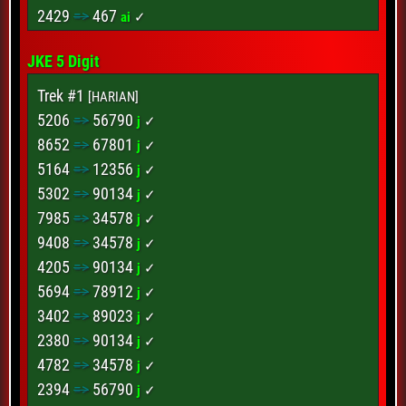
7628
=>
91357
ct-ck
✓
2429
=>
467
ai
✓
3782
=>
79135
ct-ck
✓
5214
=>
245
ai
✓
9893
=>
35791
ct-ck
x
JKE 5 Digit
1092
=>
245
ai
✓
7683
=>
46802
ct-ck
✓
1546
=>
801
ai
✓
Trek #1
[HARIAN]
5206
=>
91357
ct-ck
✓
0916
=>
467
ai
✓
5206
=>
56790
j
✓
8652
=>
57913
ct-ck
✓
9204
=>
356
ai
✓
8652
=>
67801
j
✓
5164
=>
79135
ct-ck
✓
9057
=>
790
ai
✓
5164
=>
12356
j
✓
5302
=>
46802
ct-ck
✓
7801
=>
134
ai
x
5302
=>
90134
j
✓
7985
=>
46802
ct-ck
✓
8587
=>
356
ai
✓
7985
=>
34578
j
✓
9408
=>
68024
ct-ck
✓
9135
=>
790
ai
✓
9408
=>
34578
j
✓
4205
=>
80246
ct-ck
✓
7037
=>
023
ai
x
4205
=>
90134
j
✓
5694
=>
91357
ct-ck
x
2448
=>
134
ai
x
5694
=>
78912
j
✓
3402
=>
57913
ct-ck
✓
6199
=>
356
ai
?
3402
=>
89023
j
✓
2380
=>
46802
ct-ck
✓
============
2380
=>
90134
j
✓
4782
=>
79135
ct-ck
✓
28 putaran | patah 3x
4782
=>
34578
j
✓
2394
=>
57913
ct-ck
✓
2394
=>
56790
j
✓
6163
=>
57913
Trek #2
ct-ck
✓
[HARIAN]