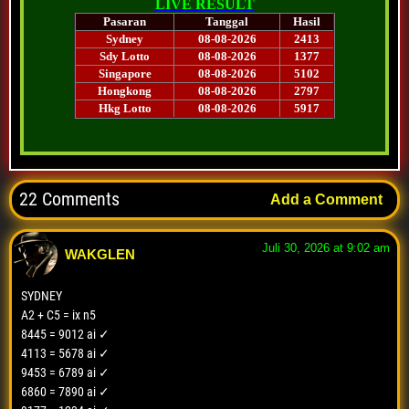
ct-3d
x
0639
=>
58
ct3dd
6023
=>
28
ct-3d
x
3250
=>
70
ct3dd
5446
=>
17
ct-3d
✓
9737
=>
92
ct3dd
2728
=>
51
ct-3d
✓
8445
=>
03
ct3dd
2357
=>
73
ct-3d
x
4113
=>
47
ct3dd
1050
=>
17
ct-3d
✓
9453
=>
36
ct3dd
9807
=>
95
ct-3d
✓
6860
=>
69
ct3dd
6154
=>
73
ct-3d
✓
9177
=>
36
ct3dd
9487
=>
06
22 Comments
ct-3d
✓
Add a Comment
2013
=>
81
ct3dd
7620
=>
06
ct-3d
✓
1484
=>
25
ct3dd
1863
=>
95
ct-3d
✓
Juli 30, 2026 at 9:02 am
WAKGLEN
9890
=>
36
ct3dd
5075
=>
28
ct-3d
✓
4139
=>
03
ct3dd
0833
=>
84
SYDNEY
ct-3d
x
0376
=>
47
ct3dd
A2 + C5 = ix n5
7576
=>
51
ct-3d
✓
8445 = 9012 ai ✓
6934
=>
81
ct3dd
4651
=>
51
ct-3d
x
4113 = 5678 ai ✓
9606
=>
47
ct3dd
5706
=>
51
ct-3d
✓
9453 = 6789 ai ✓
7628
=>
69
ct3dd
6860 = 7890 ai ✓
1715
=>
28
ct-3d
x