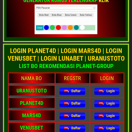
GENERATOR RUMUS TERLENGKAP
KLIK
LOGIN PLANET4D | LOGIN MARS4D | LOGIN
VENUSBET | LOGIN LUNABET | URANUSTOTO
LIST BO REKOMENDASI PLANET-GROUP
NAMA BO
REGSTR
LOGIN
URANUSTOTO
Daftar
Login
PLANET4D
Daftar
Login
MARS4D
Daftar
Login
VENUSBET
Daftar
Login