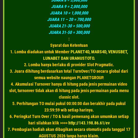
JUARA 8 = 3,000,000
JUARA 9 = 2,000,000
JUARA 10 = 1,000,000
JUARA 11 – 20 = 700,000
JUARA 21-30 = 500,000
JUARA 31-50 = 300,000
:
Syarat dan Ketentuan
1. Lomba diadakan untuk Member
PLANET4D, MARS4D, VENUSBET,
LUNABET DAN URANUSTOTO.
2. Lomba hanya berlaku di provider Slot Pragmatic.
3. Juara dihitung berdasarkan total TurnOver/TO secara global dari
semua website naungan PLANETGROUP.
4. Akumulasi Turnover hanya di hitung pada jenis permainan video
slot, turnonver tidak akan di hitung pada jenis permainan pada menu
classic slot.
5. Perhitungan TO mulai pukul 00:00:00 dan berakhir pada pukul
23:59:59 wib setiap harinya.
6. Peringkat Turn Over / TO & hasil pemenang akan umumkan setiap
hari silahkan klik >>>>
http://143.198.86.61/ev
7. Pembagian hadiah akan dibagikan secara otomatis pada tanggal 17
AGUSTUS 2026 tanpa harus klaim.