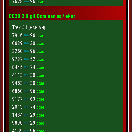
2448
=>
91357
7628
=>
96
ct-ck
✓
ctae
6199
=>
68024
3782
=>
29
ct-ck
✓
ctae
CB2D 2 Digit Dominan as / ekor
4816
=>
80246
9893
=>
74
ct-ck
x
ctae
0158
=>
35791
7683
=>
96
ct-ck
✓
ctae
Trek #1
[HARIAN]
2413
=>
80246
5206
=>
74
ct-ck
?
ctae
7916
=>
96
ctae
============
8652
=>
52
ctae
0639
=>
30
ctae
5164
=>
74
125 putaran | patah 24x
ctae
3250
=>
96
ctae
5302
=>
41
ctae
9737
=>
52
ctae
7985
=>
07
ctae
8445
=>
74
ctae
9408
=>
96
ctae
4113
=>
30
ctae
4205
=>
29
ctae
9453
=>
30
ctae
5694
=>
52
ctae
6860
=>
96
ctae
3402
=>
74
ctae
9177
=>
63
ctae
2380
=>
29
ctae
2013
=>
74
ctae
4782
=>
18
ctae
1484
=>
29
ctae
2394
=>
18
ctae
9890
=>
29
ctae
6163
=>
18
ctae
4139
=>
96
ctae