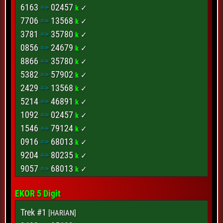
7037
=>
80236
a
✓
3402
=>
57802
c
x
6163
=>
02457
k
✓
2448
=>
91347
a
x
2380
=>
24579
c
✓
7706
=>
13568
k
✓
6199
=>
13569
a
x
4782
=>
79024
c
x
3781
=>
35780
k
✓
4816
=>
46892
a
x
2394
=>
68913
c
✓
0856
=>
24679
k
✓
0158
=>
13569
a
x
6163
=>
35680
c
x
8866
=>
35780
k
✓
2413
=>
46892
a
?
7706
=>
80135
c
x
5382
=>
57902
k
✓
============
3781
=>
91246
c
x
2429
=>
13568
k
✓
50 putaran | patah 14x
0856
=>
68913
c
✓
5214
=>
46891
k
✓
8866
=>
68913
c
✓
1092
=>
02457
k
✓
Trek #2
[HARIAN]
5382
=>
02357
c
x
1546
=>
79124
k
✓
8445
=>
67945
a
✓
2429
=>
91246
c
✓
0916
=>
68013
k
✓
4113
=>
12490
a
✓
5214
=>
02357
c
✓
9204
=>
80235
k
✓
9453
=>
78056
a
✓
1092
=>
80135
c
✓
9057
=>
68013
k
✓
6860
=>
89167
a
✓
1546
=>
24579
c
✓
7801
=>
46891
k
✓
9177
=>
90278
a
✓
0916
=>
80135
EKOR 5 Digit
c
x
8587
=>
80235
k
✓
2013
=>
89167
a
✓
9204
=>
68913
c
x
9135
=>
68013
k
✓
1484
=>
90278
Trek #1
a
✓
[HARIAN]
9057
=>
80135
c
✓
7037
=>
46891