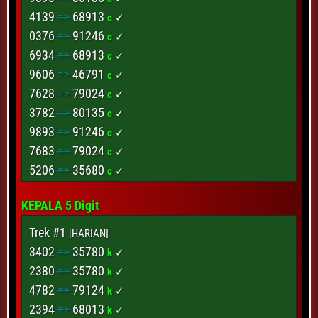
6163
=>
46892
a
x
4139
=>
68913
c
✓
7706
=>
91347
a
✓
0376
=>
91246
c
✓
3781
=>
80236
a
✓
6934
=>
68913
c
✓
0856
=>
46892
a
✓
9606
=>
46791
c
✓
8866
=>
91347
a
x
7628
=>
79024
c
✓
5382
=>
13569
a
x
3782
=>
80135
c
✓
2429
=>
46892
a
x
9893
=>
91246
c
✓
5214
=>
91347
a
✓
7683
=>
79024
c
✓
1092
=>
68014
a
✓
5206
=>
35680
c
✓
1546
=>
57903
a
✓
8652
=>
91246
c
✓
0916
=>
02458
KEPALA 5 Digit
a
x
5164
=>
80135
c
✓
9204
=>
57903
a
✓
5302
=>
68913
c
✓
Trek #1
[HARIAN]
9057
=>
57903
a
✓
7985
=>
46791
c
✓
3402
=>
35780
k
✓
7801
=>
91347
a
x
9408
=>
91246
c
✓
2380
=>
35780
k
✓
8587
=>
35781
a
x
4205
=>
91246
c
✓
4782
=>
79124
k
✓
9135
=>
68014
a
x
5694
=>
80135
c
x
2394
=>
68013
k
✓