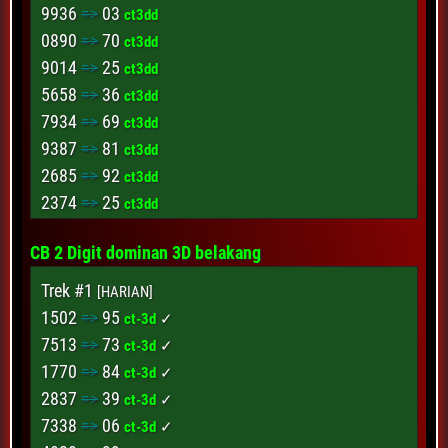
ctae
2380
=>
29
ctae
9936
=>
03
ct3dd
6199
=>
18
ctae
4782
=>
18
ctae
0890
=>
70
ct3dd
4816
=>
29
ctae
2394
=>
18
ctae
9014
=>
25
ct3dd
0158
=>
52
ctae
6163
=>
18
ctae
5658
=>
36
ct3dd
2413
=>
74
ctae
?
7706
=>
30
ctae
7934
=>
69
ct3dd
============
3781
=>
96
ctae
9387
=>
81
ct3dd
54 putaran | patah 0x
0856
=>
63
ctae
2685
=>
92
ct3dd
8866
=>
74
ctae
2374
=>
25
ct3dd
5382
=>
30
ctae
2078
=>
69
ct3dd
2429
=>
18
CB 2 Digit dominan 3D belakang
ctae
9183
=>
70
ct3dd
5214
=>
74
ctae
7063
=>
25
ct3dd
Trek #1
[HARIAN]
1092
=>
29
ctae
4239
=>
58
ct3dd
1502
=>
95
ct-3d
✓
1546
=>
07
ctae
9987
=>
69
ct3dd
7513
=>
73
ct-3d
✓
0916
=>
96
ctae
8590
=>
70
ct3dd
1770
=>
84
ct-3d
✓
9204
=>
96
ctae
9472
=>
92
ct3dd
2837
=>
39
ct-3d
✓
9057
=>
29
ctae
9051
=>
70
ct3dd
7338
=>
06
ct-3d
✓
7801
=>
29
ctae
3576
=>
92
ct3dd