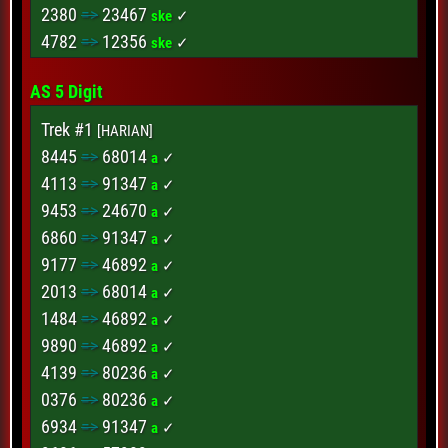
2380
=>
23467
ske
✓
4782
=>
12356
ske
✓
2394
=>
34578
ske
✓
AS 5 Digit
6163
=>
56790
ske
✓
7706
=>
78912
ske
✓
Trek #1
[HARIAN]
3781
=>
12356
ske
✓
8445
=>
68014
a
✓
0856
=>
89023
ske
✓
4113
=>
91347
a
✓
8866
=>
45689
ske
✓
9453
=>
24670
a
✓
5382
=>
89023
ske
x
6860
=>
91347
a
✓
2429
=>
34578
ske
✓
9177
=>
46892
a
✓
5214
=>
67801
ske
✓
2013
=>
68014
a
✓
1092
=>
78912
ske
✓
1484
=>
46892
a
✓
1546
=>
56790
ske
✓
9890
=>
46892
a
✓
0916
=>
45689
ske
✓
4139
=>
80236
a
✓
9204
=>
45689
ske
x
0376
=>
80236
a
✓
9057
=>
34578
ske
x
6934
=>
91347
a
✓
7801
=>
90134