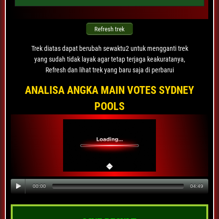
2357
=>
58
ct3dd
8590
=>
28
ct-3d
✓
1050
=>
58
ct3dd
9472
=>
40
ct-3d
✓
Refresh trek
9807
=>
81
ct3dd
9051
=>
06
ct-3d
✓
6154
=>
47
ct3dd
3576
=>
06
ct-3d
✓
Trek diatas dapat berubah sewaktu2 untuk mengganti trek
9487
=>
70
ct3dd
yang sudah tidak layak agar tetap terjaga keakuratanya,
5166
=>
95
ct-3d
x
7620
=>
81
Refresh dan lihat trek yang baru saja di perbarui
ct3dd
9682
=>
95
ct-3d
✓
1863
=>
81
ct3dd
6789
=>
84
ct-3d
✓
ANALISA ANGKA MAIN VOTES SYDNEY
5075
=>
25
ct3dd
8424
=>
51
ct-3d
x
POOLS
0833
=>
58
ct3dd
9869
=>
62
ct-3d
✓
7576
=>
47
ct3dd
7281
=>
95
ct-3d
✓
4651
=>
58
ct3dd
6605
=>
39
ct-3d
✓
5706
=>
81
ct3dd
5799
=>
95
ct-3d
✓
1715
=>
36
ct3dd
4926
=>
17
ct-3d
✓
0495
=>
47
ct3dd
0191
=>
51
ct-3d
x
00:00
04:49
9689
=>
70
ct3dd
3660
=>
39
ct-3d
✓
5265
=>
58
ct3dd
8796
=>
84
ct-3d
x
7916
=>
69
ct3dd
8917
=>
84