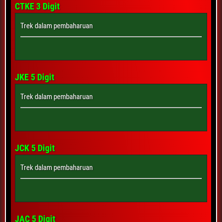
CTKE 3 Digit
2728
=>
35791
ct-ck
✓
2357
=>
57913
ct-ck
✓
Trek dalam pembaharuan
1050
=>
91357
ct-ck
x
9807
=>
24680
ct-ck
x
6154
=>
46802
ct-ck
✓
9487
=>
91357
ct-ck
x
JKE 5 Digit
7620
=>
46802
ct-ck
✓
Trek dalam pembaharuan
1863
=>
24680
ct-ck
✓
5075
=>
68024
ct-ck
✓
0833
=>
80246
ct-ck
x
7576
=>
91357
ct-ck
✓
JCK 5 Digit
4651
=>
46802
ct-ck
✓
5706
=>
24680
Trek dalam pembaharuan
ct-ck
x
1715
=>
80246
ct-ck
✓
0495
=>
68024
ct-ck
✓
9689
=>
80246
ct-ck
✓
JAC 5 Digit
5265
=>
35791
ct-ck
✓