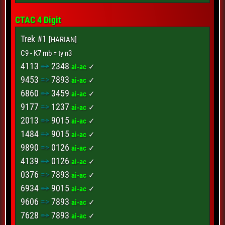
0856
=>
35690
k
✓
3402
=>
89167
7801
=>
72356
a
x
e
✓
8866
=>
24589
k
✓
CTAC 4 Digit
2380
=>
01389
8587
=>
72356
a
x
e
✓
5382
=>
68923
k
✓
4782
=>
01389
9135
=>
16790
a
x
e
✓
Trek #1
[HARIAN]
2429
=>
91256
k
✓
2394
=>
89167
7037
=>
27801
a
✓
e
✓
C9 - K7 mb = ty n3
5214
=>
91256
k
✓
6163
=>
56834
2448
=>
49023
a
x
e
✓
4113
=>
2348
ai-ac
✓
1092
=>
80145
k
✓
7706
=>
67945
6199
=>
83467
a
x
e
✓
9453
=>
7893
ai-ac
✓
1546
=>
57812
k
✓
3781
=>
78056
4816
=>
38912
a
✓
e
✓
6860
=>
3459
ai-ac
✓
0916
=>
02367
k
✓
0856
=>
67945
0158
=>
61245
a
x
e
x
9177
=>
1237
ai-ac
✓
9204
=>
80145
k
✓
8866
=>
89167
2413
=>
05689
a
x
e
?
2013
=>
9015
ai-ac
✓
9057
=>
02367
k
✓
5382
=>
56834
============
a
x
1484
=>
9015
ai-ac
✓
7801
=>
13478
k
✓
2429
=>
78056
a
✓
26 putaran | patah 1x
9890
=>
0126
ai-ac
✓
8587
=>
68923
k
✓
5214
=>
45723
a
x
4139
=>
0126
ai-ac
✓
9135
=>
02367
k
✓
1092
=>
34612
a
✓
0376
=>
7893
ai-ac
✓
7037
=>
80145
k
✓
1546
=>
90278
a
✓
6934
=>
9015
ai-ac
✓
2448
=>
68923
k
✓
0916
=>
90278
a
✓
9606
=>
7893
ai-ac
✓
6199
=>
91256
k
✓
9204
=>
89167
a
✓
7628
=>
7893
ai-ac
✓
4816
=>
91256
k
✓
9057
=>
90278