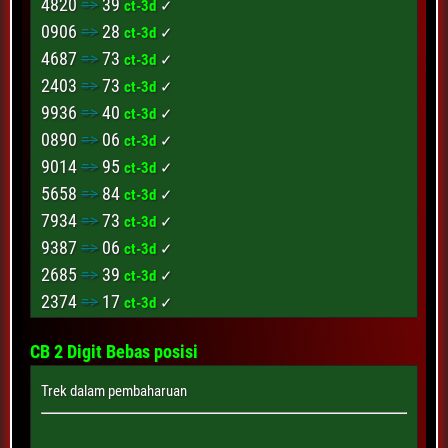
4820
=>
39
ct-3d
✓
8587
=>
74
ctae
5166
=>
25
ct3dd
0906
=>
28
ct-3d
✓
9135
=>
07
ctae
9682
=>
69
ct3dd
4687
=>
73
ct-3d
✓
7037
=>
07
ctae
6789
=>
92
ct3dd
2403
=>
73
ct-3d
✓
2448
=>
74
ctae
8424
=>
81
ct3dd
9936
=>
40
ct-3d
✓
6199
=>
18
ctae
9869
=>
92
ct3dd
0890
=>
06
ct-3d
✓
4816
=>
29
ctae
7281
=>
58
ct3dd
9014
=>
95
ct-3d
✓
0158
=>
52
ctae
6605
=>
81
ct3dd
5658
=>
84
ct-3d
✓
2413
=>
74
ctae
?
5799
=>
70
ct3dd
7934
=>
73
ct-3d
✓
============
4926
=>
47
ct3dd
9387
=>
06
ct-3d
✓
54 putaran | patah 0x
0191
=>
47
ct3dd
2685
=>
39
ct-3d
✓
3660
=>
70
ct3dd
2374
=>
17
ct-3d
✓
8796
=>
58
ct3dd
2078
=>
73
ct-3d
✓
8917
=>
03
CB 2 Digit Bebas posisi
ct3dd
9183
=>
62
ct-3d
✓
6023
=>
69
ct3dd
7063
=>
39
ct-3d
✓
Trek dalam pembaharuan
5446
=>
92
ct3dd
4239
=>
95
ct-3d
✓
2728
=>
25
ct3dd
9987
=>
51
ct-3d
✓