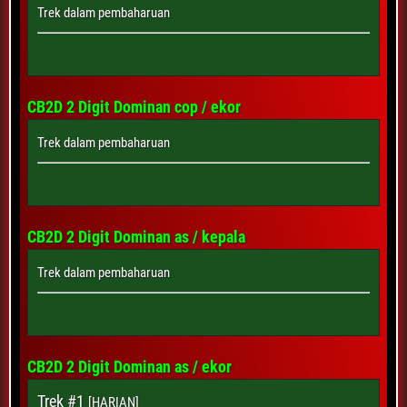
7628
=>
91357
ct-ck
✓
Trek dalam pembaharuan
3782
=>
79135
ct-ck
✓
9893
=>
35791
ct-ck
x
7683
=>
46802
ct-ck
✓
5206
=>
91357
CB2D 2 Digit Dominan cop / ekor
ct-ck
✓
8652
=>
57913
ct-ck
✓
Trek dalam pembaharuan
5164
=>
79135
ct-ck
✓
5302
=>
46802
ct-ck
✓
7985
=>
46802
ct-ck
✓
9408
=>
68024
ct-ck
✓
CB2D 2 Digit Dominan as / kepala
4205
=>
80246
ct-ck
✓
Trek dalam pembaharuan
5694
=>
91357
ct-ck
x
3402
=>
57913
ct-ck
✓
2380
=>
46802
ct-ck
✓
4782
=>
79135
ct-ck
✓
CB2D 2 Digit Dominan as / ekor
2394
=>
57913
ct-ck
✓
6163
=>
57913
Trek #1
ct-ck
✓
[HARIAN]