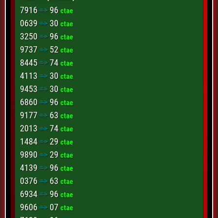
7706
=>
35791
7916
=>
96
ct-ck
✓
ctae
3781
=>
35791
0639
=>
30
ct-ck
✓
ctae
0856
=>
24680
3250
=>
96
ct-ck
✓
ctae
8866
=>
35791
9737
=>
52
ct-ck
✓
ctae
5382
=>
91357
8445
=>
74
ct-ck
x
ctae
2429
=>
91357
4113
=>
30
ct-ck
✓
ctae
5214
=>
68024
9453
=>
30
ct-ck
✓
ctae
1092
=>
24680
6860
=>
96
ct-ck
✓
ctae
1546
=>
80246
9177
=>
63
ct-ck
x
ctae
0916
=>
80246
2013
=>
74
ct-ck
✓
ctae
9204
=>
24680
1484
=>
29
ct-ck
✓
ctae
9057
=>
46802
9890
=>
29
ct-ck
✓
ctae
7801
=>
68024
4139
=>
96
ct-ck
✓
ctae
8587
=>
80246
0376
=>
63
ct-ck
x
ctae
9135
=>
46802
6934
=>
96
ct-ck
✓
ctae
7037
=>
24680
9606
=>
07
ct-ck
✓
ctae