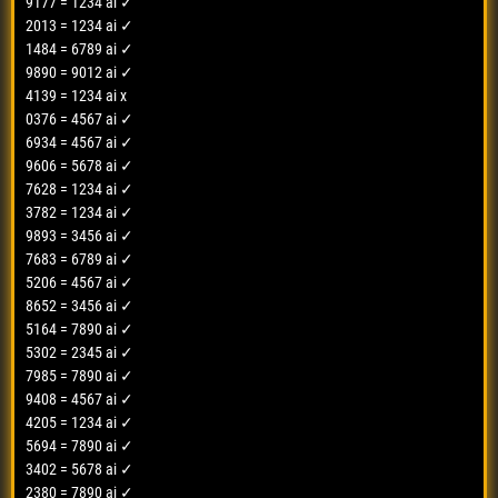
3782
=>
25
9177 = 1234 ai ✓
ct3dd
0495
=>
40
ct-3d
x
2013 = 1234 ai ✓
9893
=>
25
ct3dd
9689
=>
06
ct-3d
✓
1484 = 6789 ai ✓
7683
=>
58
ct3dd
5265
=>
06
9890 = 9012 ai ✓
ct-3d
✓
5206
=>
47
ct3dd
4139 = 1234 ai x
7916
=>
28
ct-3d
x
0376 = 4567 ai ✓
8652
=>
69
ct3dd
0639
=>
28
ct-3d
✓
6934 = 4567 ai ✓
5164
=>
58
ct3dd
3250
=>
06
ct-3d
x
9606 = 5678 ai ✓
5302
=>
25
ct3dd
7628 = 1234 ai ✓
9737
=>
17
ct-3d
x
7985
=>
92
3782 = 1234 ai ✓
ct3dd
8445
=>
51
ct-3d
✓
9893 = 3456 ai ✓
9408
=>
92
ct3dd
4113
=>
17
ct-3d
x
7683 = 6789 ai ✓
4205
=>
36
ct3dd
9453
=>
95
5206 = 4567 ai ✓
ct-3d
x
5694
=>
36
ct3dd
8652 = 3456 ai ✓
6860
=>
06
ct-3d
x
5164 = 7890 ai ✓
3402
=>
25
ct3dd
9177
=>
28
ct-3d
x
5302 = 2345 ai ✓
2380
=>
36
ct3dd
2013
=>
06
ct-3d
x
7985 = 7890 ai ✓
4782
=>
70
ct3dd
9408 = 4567 ai ✓
1484
=>
62
ct-3d
x
2394
=>
25
4205 = 1234 ai ✓
ct3dd
9890
=>
84
ct-3d
x
5694 = 7890 ai ✓
6163
=>
69
ct3dd
4139
=>
62
ct-3d
✓
3402 = 5678 ai ✓
7706
=>
47
ct3dd
0376
=>
40
2380 = 7890 ai ✓
ct-3d
✓