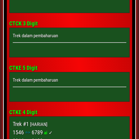
6199
=>
1237
ai-ac
x
2403
=>
68024
ct-ck
x
4816
=>
6782
ai-ac
x
9936
=>
57913
ct-ck
✓
0158
=>
0126
ai-ac
✓
0890
=>
80246
ct-ck
✓
CTCK 3 Digit
2413
=>
7893
ai-ac
?
9014
=>
79135
ct-ck
✓
============
Trek dalam pembaharuan
5658
=>
68024
ct-ck
x
49 putaran | patah 3x
7934
=>
35791
ct-ck
✓
9387
=>
68024
ct-ck
✓
2685
=>
24680
ct-ck
x
CTKE 5 Digit
2374
=>
80246
ct-ck
✓
Trek dalam pembaharuan
2078
=>
79135
ct-ck
✓
9183
=>
80246
ct-ck
✓
7063
=>
24680
ct-ck
✓
4239
=>
13579
ct-ck
✓
CTKE 4 Digit
9987
=>
79135
ct-ck
✓
8590
=>
80246
ct-ck
✓
Trek #1
[HARIAN]
9472
=>
80246
ct-ck
✓
1546
=>
6789
ai
✓