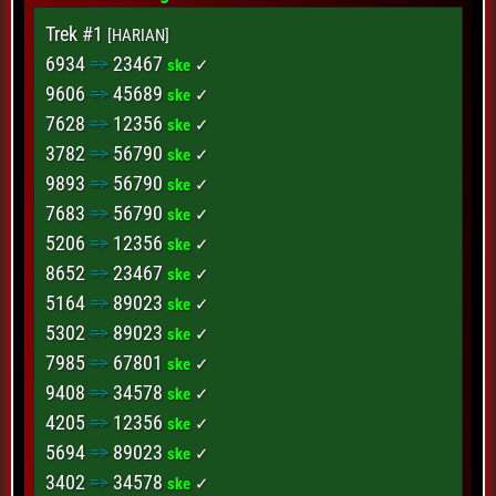
Trek #1
[HARIAN]
6934
=>
23467
ske
✓
9606
=>
45689
ske
✓
7628
=>
12356
ske
✓
3782
=>
56790
ske
✓
9893
=>
56790
ske
✓
7683
=>
56790
ske
✓
5206
=>
12356
ske
✓
8652
=>
23467
ske
✓
5164
=>
89023
ske
✓
5302
=>
89023
ske
✓
7985
=>
67801
ske
✓
9408
=>
34578
ske
✓
4205
=>
12356
ske
✓
5694
=>
89023
ske
✓
3402
=>
34578
ske
✓