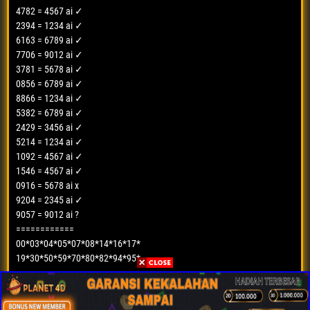
3781
=>
92
ct3dd
4782 = 4567 ai ✓
6934
=>
51
ct-3d
x
2394 = 1234 ai ✓
0856
=>
69
ct3dd
9606
=>
84
ct-3d
✓
6163 = 6789 ai ✓
8866
=>
36
ct3dd
7628
=>
84
ct-3d
✓
7706 = 9012 ai ✓
5382
=>
25
ct3dd
3781 = 5678 ai ✓
3782
=>
28
ct-3d
✓
2429
=>
36
0856 = 6789 ai ✓
ct3dd
9893
=>
95
ct-3d
x
8866 = 1234 ai ✓
5214
=>
58
ct3dd
7683
=>
06
ct-3d
✓
5382 = 6789 ai ✓
1092
=>
36
ct3dd
5206
=>
06
2429 = 3456 ai ✓
ct-3d
✓
1546
=>
58
ct3dd
5214 = 1234 ai ✓
8652
=>
06
ct-3d
✓
1092 = 4567 ai ✓
0916
=>
47
ct3dd
5164
=>
40
ct-3d
✓
1546 = 4567 ai ✓
9204
=>
36
ct3dd
5302
=>
84
ct-3d
✓
0916 = 5678 ai x
9057
=>
70
ct3dd
9204 = 2345 ai ✓
7985
=>
28
ct-3d
✓
7801
=>
47
9057 = 9012 ai ?
ct3dd
9408
=>
73
ct-3d
x
============
8587
=>
92
ct3dd
4205
=>
51
ct-3d
x
00*03*04*05*07*08*14*16*17*
9135
=>
58
ct3dd
5694
=>
62
19*30*50*59*70*80*82*94*95*
ct-3d
✓
7037
=>
25
ct3dd
============
3402
=>
95
ct-3d
x
LINK BERKUNJUNG
2448
=>
70
ct3dd
2380
=>
17
ct-3d
✓
RUMAH BARU
6199
=>
81