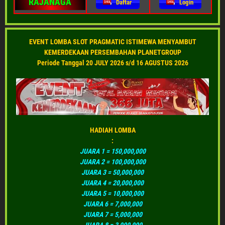
RAJANAGA
Daftar
Login
EVENT LOMBA SLOT PRAGMATIC ISTIMEWA MENYAMBUT
KEMERDEKAAN PERSEMBAHAN PLANETGROUP
Periode Tanggal 20 JULY 2026 s/d 16 AGUSTUS 2026
HADIAH LOMBA
:
JUARA 1 = 150,000,000
JUARA 2 = 100,000,000
JUARA 3 = 50,000,000
JUARA 4 = 20,000,000
JUARA 5 = 10,000,000
JUARA 6 = 7,000,000
JUARA 7 = 5,000,000