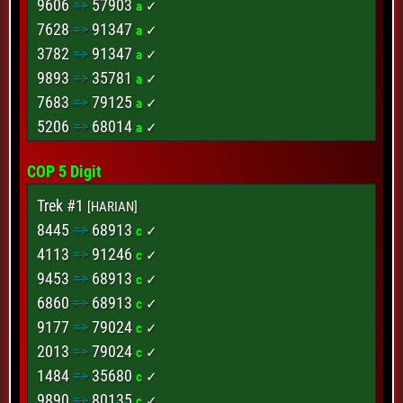
ske
✓
9606
=>
57903
a
✓
8587
=>
90134
ske
x
7628
=>
91347
a
✓
9135
=>
23467
ske
✓
3782
=>
91347
a
✓
7037
=>
90134
ske
✓
9893
=>
35781
a
✓
2448
=>
78912
ske
x
7683
=>
79125
a
✓
6199
=>
89023
ske
x
5206
=>
68014
a
✓
4816
=>
89023
ske
✓
8652
=>
79125
a
✓
0158
=>
12356
COP 5 Digit
ske
✓
5164
=>
13569
a
✓
2413
=>
78912
ske
?
5302
=>
91347
a
✓
Trek #1
[HARIAN]
============
7985
=>
91347
a
✓
8445
=>
68913
c
✓
40 putaran | patah 6x
9408
=>
91347
a
✓
4113
=>
91246
c
✓
4205
=>
13569
a
✓
9453
=>
68913
c
✓
5694
=>
91347
a
✓
6860
=>
68913
c
✓
3402
=>
68014
a
x
9177
=>
79024
c
✓
2380
=>
02458
a
✓
2013
=>
79024
c
✓
4782
=>
68014
a
x
1484
=>
35680
c
✓
2394
=>
68014
a
✓
9890
=>
80135
c
✓