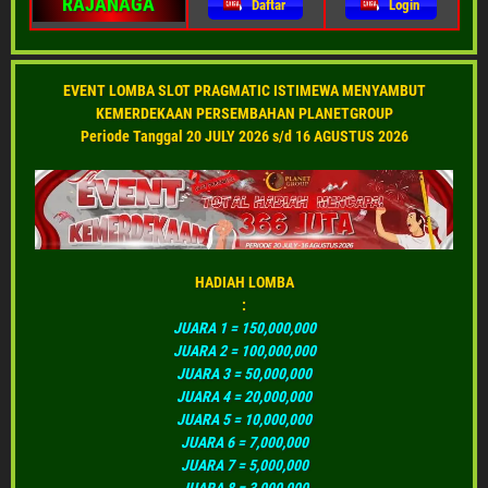
RAJANAGA
Daftar
Login
EVENT LOMBA SLOT PRAGMATIC ISTIMEWA MENYAMBUT
KEMERDEKAAN PERSEMBAHAN PLANETGROUP
Periode Tanggal 20 JULY 2026 s/d 16 AGUSTUS 2026
HADIAH LOMBA
:
JUARA 1 = 150,000,000
JUARA 2 = 100,000,000
JUARA 3 = 50,000,000
JUARA 4 = 20,000,000
JUARA 5 = 10,000,000
JUARA 6 = 7,000,000
JUARA 7 = 5,000,000