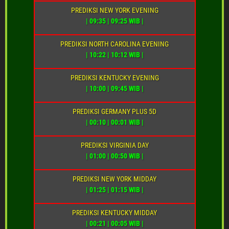
PREDIKSI NEW YORK EVENING
| 09:35 | 09:25 WIB |
PREDIKSI NORTH CAROLINA EVENING
| 10:22 | 10:12 WIB |
PREDIKSI KENTUCKY EVENING
| 10:00 | 09:45 WIB |
PREDIKSI GERMANY PLUS 5D
| 00:10 | 00:01 WIB |
PREDIKSI VIRGINIA DAY
| 01:00 | 00:50 WIB |
PREDIKSI NEW YORK MIDDAY
| 01:25 | 01:15 WIB |
PREDIKSI KENTUCKY MIDDAY
| 00:21 | 00:05 WIB |