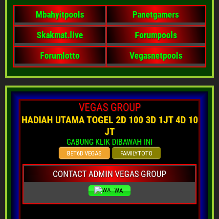
Mbahyitpools
Panetgamers
Skakmat.live
Forumpools
Forumlotto
Vegasnetpools
VEGAS GROUP
HADIAH UTAMA TOGEL 2D 100 3D 1JT 4D 10
JT
GABUNG KLIK DIBAWAH INI
BET6D VEGAS
FAMILYTOTO
CONTACT ADMIN VEGAS GROUP
WA