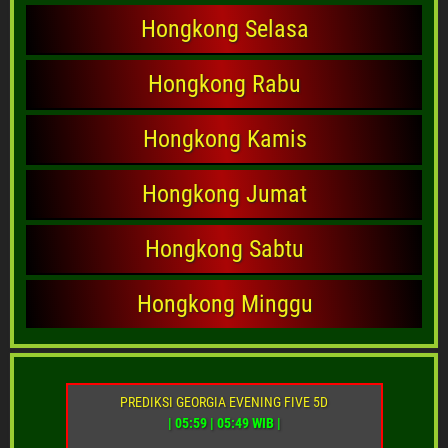
Hongkong Selasa
Hongkong Rabu
Hongkong Kamis
Hongkong Jumat
Hongkong Sabtu
Hongkong Minggu
PREDIKSI GEORGIA EVENING FIVE 5D
| 05:59 | 05:49 WIB |