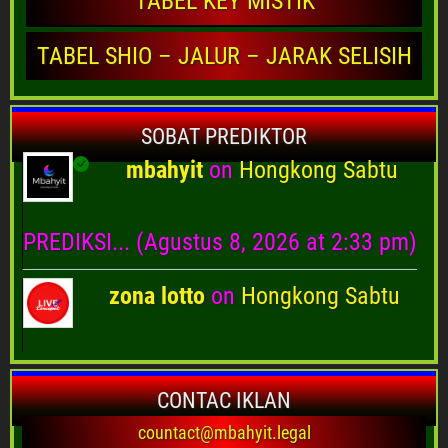
TABEL KEY MISTIK
TABEL SHIO – JALUR – JARAK SELISIH
SOBAT PREDIKTOR
mbahyit
on
Hongkong Sabtu
PREDIKSI...
(Agustus 8, 2026 at 2:33 pm)
zona lotto
on
Hongkong Sabtu
PREDIKSI...
(Agustus 8, 2026 at 2:24 pm)
CONTAC IKLAN
putri69
on
Hongkong Sabtu
countact@mbahyit.legal