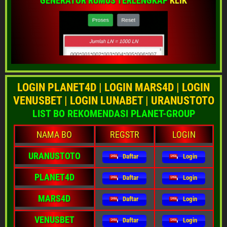
GENERATOR RUMUS TERLENGKAP
KLIK
LOGIN PLANET4D | LOGIN MARS4D | LOGIN
VENUSBET | LOGIN LUNABET | URANUSTOTO
LIST BO REKOMENDASI PLANET-GROUP
NAMA BO
REGSTR
LOGIN
URANUSTOTO
Daftar
Login
PLANET4D
Daftar
Login
MARS4D
Daftar
Login
VENUSBET
Daftar
Login