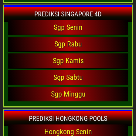
PREDIKSI SINGAPORE 4D
Sgp Senin
Sgp Rabu
Sgp Kamis
Sgp Sabtu
Sgp Minggu
PREDIKSI HONGKONG-POOLS
Hongkong Senin