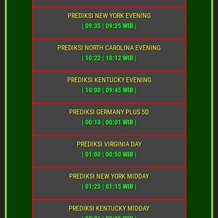
PREDIKSI NEW YORK EVENING
| 09:35 | 09:25 WIB |
PREDIKSI NORTH CAROLINA EVENING
| 10:22 | 10:12 WIB |
PREDIKSI KENTUCKY EVENING
| 10:00 | 09:45 WIB |
PREDIKSI GERMANY PLUS 5D
| 00:10 | 00:01 WIB |
PREDIKSI VIRGINIA DAY
| 01:00 | 00:50 WIB |
PREDIKSI NEW YORK MIDDAY
| 01:25 | 01:15 WIB |
PREDIKSI KENTUCKY MIDDAY