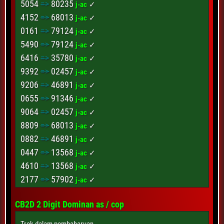
5054
=>
80235
j-ac
✓
3634
=>
13678
j
?
8053
=>
3456
ai-ck
✓
4152
=>
68013
j-ac
✓
============
4245
=>
2345
ai-ck
✓
0161
=>
79124
j-ac
✓
29 putaran | patah 0x
3634
=>
6789
ai-ck
?
5490
=>
79124
j-ac
✓
============
6416
=>
35780
j-ac
✓
Trek #2
[HARIAN]
41 putaran | patah 1x
9392
=>
02457
j-ac
✓
A7 - C4 m9 = m9 n2
9206
=>
46891
j-ac
✓
4152
=>
67801
j
✓
0655
=>
91346
j-ac
✓
0161
=>
89023
j
✓
9064
=>
02457
j-ac
✓
5490
=>
67801
j
✓
8809
=>
68013
j-ac
✓
6416
=>
12356
j
✓
0882
=>
46891
j-ac
✓
9392
=>
12356
j
✓
0447
=>
13568
j-ac
✓
9206
=>
12356
j
✓
4610
=>
13568
j-ac
✓
0655
=>
01245
j
✓
2177
=>
57902
j-ac
✓
9064
=>
56790
j
✓
1694
=>
57902
j-ac
✓
8809
=>
90134
j
✓
CB2D 2 Digit Dominan as / cop
5902
=>
13568
j-ac
✓
0882
=>
89023
j
✓
8701
=>
24679
j-ac
✓
0447
=>
12356
j
✓