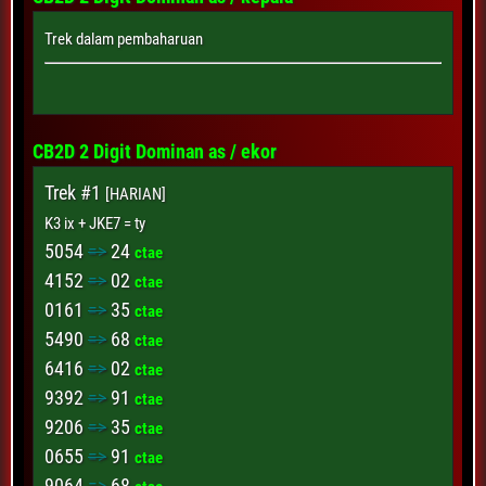
7292
=>
48
ai-ck
x
1694
=>
02
ai
✓
============
6723
=>
15
ai-ck
x
Trek dalam pembaharuan
5902
=>
13
ai
✓
32 putaran | patah 3x
0087
=>
26
ai-ck
x
8701
=>
46
ai
✓
8053
=>
04
ai-ck
✓
0734
=>
57
ai
✓
4245
=>
71
ai-ck
x
6057
=>
35
ai
✓
CB2D 2 Digit Dominan as / ekor
3634
=>
48
ai-ck
?
5937
=>
13
ai
✓
============
6583
=>
57
Trek #1
ai
✓
[HARIAN]
23 putaran | patah 6x
5305
=>
80
ai
✓
K3 ix + JKE7 = ty
0409
=>
02
5054
=>
24
ai
✓
ctae
1140
=>
02
4152
=>
02
ai
✓
ctae
7292
=>
24
0161
=>
35
ai
✓
ctae
6723
=>
80
5490
=>
68
ai
✓
ctae
0087
=>
57
6416
=>
02
ai
✓
ctae
8053
=>
57
9392
=>
91
ai
✓
ctae
4245
=>
35
9206
=>
35
ai
✓
ctae
3634
=>
02
0655
=>
91
ai
?
ctae
============
9064
=>
68