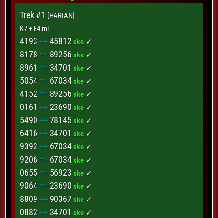
Trek #1
[HARIAN]
K7 + E4 ml
4193
=>
45812
ske
✓
8178
=>
89256
ske
✓
8961
=>
34701
ske
✓
5054
=>
67034
ske
✓
4152
=>
89256
ske
✓
0161
=>
23690
ske
✓
5490
=>
78145
ske
✓
6416
=>
34701
ske
✓
9392
=>
67034
ske
✓
9206
=>
67034
ske
✓
0655
=>
56923
ske
✓
9064
=>
23690
ske
✓
8809
=>
90367
ske
✓
0882
=>
34701
ske
✓