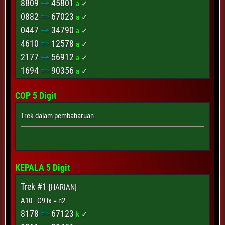
ske
x
8809
=>
45801
a
✓
4245
=>
89256
ske
x
0882
=>
67023
a
✓
3634
=>
89256
ske
?
0447
=>
34790
a
✓
============
4610
=>
12578
a
✓
33 putaran | patah 6x
2177
=>
56912
a
✓
1694
=>
90356
a
✓
5902
=>
89245
a
✓
COP 5 Digit
8701
=>
90356
a
✓
0734
=>
67023
a
✓
Trek dalam pembaharuan
6057
=>
45801
a
✓
5937
=>
23689
a
✓
6583
=>
56912
a
✓
5305
=>
01467
a
✓
KEPALA 5 Digit
0409
=>
12578
a
✓
Trek #1
[HARIAN]
1140
=>
56912
a
x
A10 - C9 ix = n2
7292
=>
01467
a
✓
8178
=>
67123
k
✓
6723
=>
90356
a
✓