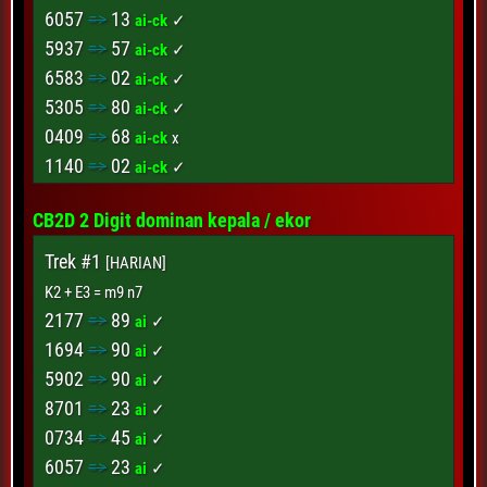
4245
=>
90134
j
x
6057
=>
13
ai-ck
✓
A3 ix - K1 ml = ml n1
3634
=>
34578
j
?
5937
=>
57
ai-ck
✓
8178
=>
80124
j-ac
✓
============
6583
=>
02
ai-ck
✓
8961
=>
24568
j-ac
✓
29 putaran | patah 2x
5305
=>
80
ai-ck
✓
5054
=>
13457
j-ac
✓
0409
=>
68
ai-ck
x
4152
=>
13457
j-ac
✓
1140
=>
02
ai-ck
✓
0161
=>
79013
j-ac
✓
7292
=>
24
ai-ck
✓
5490
=>
91235
j-ac
✓
CB2D 2 Digit dominan kepala / ekor
6723
=>
24
ai-ck
x
6416
=>
35679
j-ac
✓
0087
=>
91
ai-ck
x
9392
=>
02346
Trek #1
j-ac
✓
[HARIAN]
8053
=>
02
ai-ck
✓
9206
=>
24568
j-ac
✓
K2 + E3 = m9 n7
4245
=>
02
ai-ck
x
0655
=>
68902
2177
=>
89
j-ac
✓
ai
✓
3634
=>
80
ai-ck
?
9064
=>
35679
1694
=>
90
j-ac
✓
ai
✓
============
8809
=>
80124
5902
=>
90
j-ac
✓
ai
✓
23 putaran | patah 4x
0882
=>
13457
8701
=>
23
j-ac
✓
ai
✓
0447
=>
80124
0734
=>
45
j-ac
✓
ai
✓
Trek #2
[HARIAN]
4610
=>
35679
6057
=>
23
j-ac
✓
ai
✓
0655
=>
04
ai-ck
✓