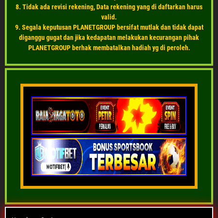
8. Tidak ada revisi rekening, Data rekening yang di daftarkan harus
valid.
9. Segala keputusan PLANETGROUP bersifat mutlak dan tidak dapat
diganggu gugat dan jika kedapatan melakukan kecurangan pihak
PLANETGROUP berhak membatalkan hadiah yg di peroleh.