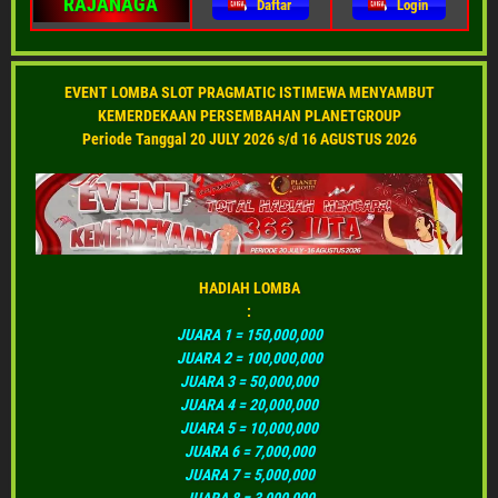
RAJANAGA
Daftar
Login
EVENT LOMBA SLOT PRAGMATIC ISTIMEWA MENYAMBUT
KEMERDEKAAN PERSEMBAHAN PLANETGROUP
Periode Tanggal 20 JULY 2026 s/d 16 AGUSTUS 2026
HADIAH LOMBA
:
JUARA 1 = 150,000,000
JUARA 2 = 100,000,000
JUARA 3 = 50,000,000
JUARA 4 = 20,000,000
JUARA 5 = 10,000,000
JUARA 6 = 7,000,000
JUARA 7 = 5,000,000