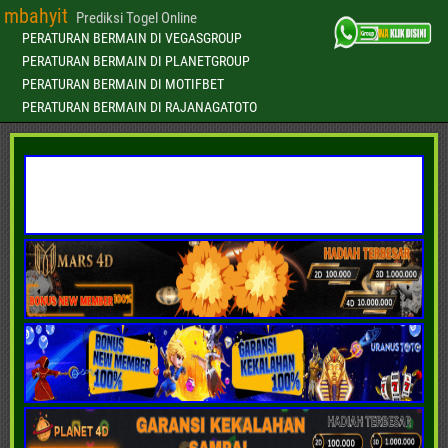
mbahyit
Prediksi Togel Online
PERATURAN BERMAIN DI VEGASGROUP
PERATURAN BERMAIN DI PLANETGROUP
PERATURAN BERMAIN DI MOTIFBET
PERATURAN BERMAIN DI RAJANAGATOTO